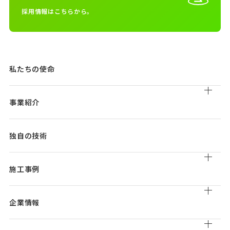
採用情報はこちらから。
私たちの使命
事業紹介
道路清掃
独自の技術
道路付属物清掃
トンネル清掃
施工事例
道路維持管理
橋梁補修工事
実績一覧
製品販売
企業情報
会社概要/組織図/沿革