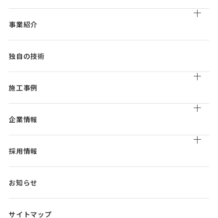
事業紹介
道路清掃
独自の技術
道路付属物清掃
トンネル清掃
施工事例
道路維持管理
橋梁補修工事
実績一覧
製品販売
企業情報
会社概要/組織図/沿革
採用情報
事業所/関連会社一覧
アクセス
職種紹介/
社員インタビュー
お知らせ
働く環境
カムバック採用
サイトマップ