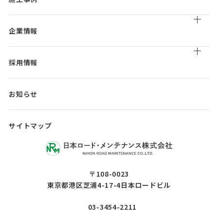
橋梁補修工事
実績一覧
製品販売
企業情報
会社概要/組織図/沿革
採用情報
事業所/関連会社一覧
アクセス
職種紹介/
社員インタビュー
お知らせ
働く環境
カムバック採用
サイトマップ
〒108-0023
東京都港区芝浦4-17-4日本ロードビル
03-3454-2211